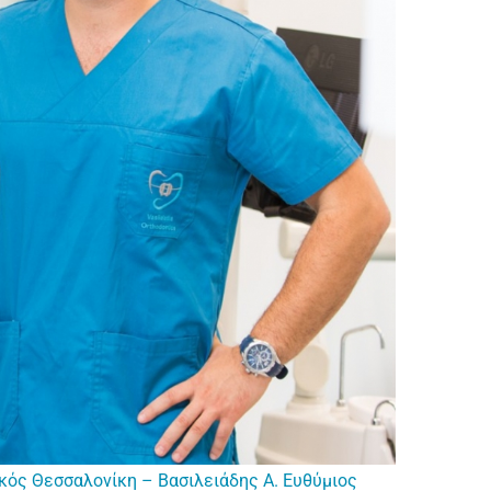
κός Θεσσαλονίκη – Βασιλειάδης Α. Ευθύμιος