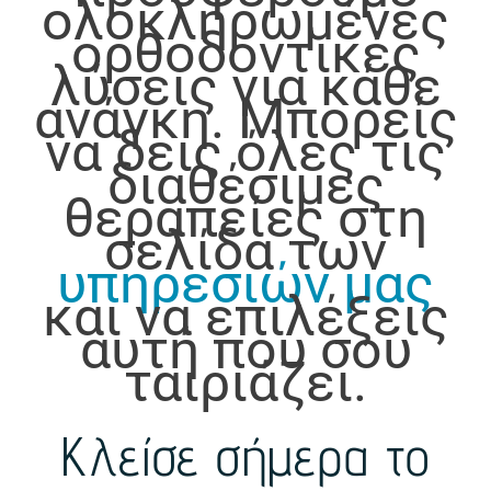
ολοκληρωμένες
ορθοδοντικές
λύσεις για κάθε
ανάγκη. Μπορείς
να δεις όλες τις
διαθέσιμες
θεραπείες στη
σελίδα των
υπηρεσιών μας
και να επιλέξεις
αυτή που σου
ταιριάζει.
Κλείσε σήμερα το