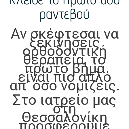
ραντεβού
Αν σκέφτεσαι να
ξεκινήσεις
ορθοδοντική
θεραπεία, το
πρώτο βήμα
είναι πιο απλό
απ’ όσο νομίζεις.
Στο ιατρείο μας
στη
Θεσσαλονίκη
προσφέρουμε